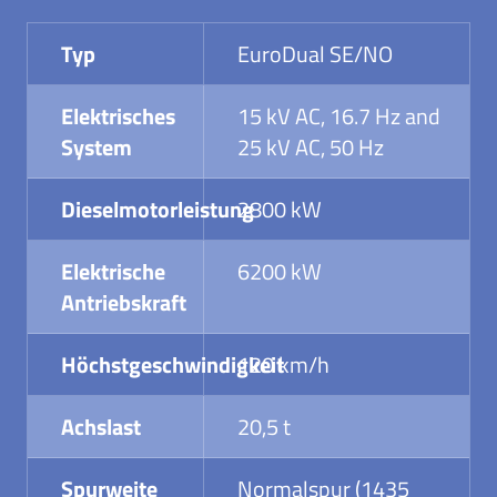
Typ
EuroDual SE/NO
Elektrisches
15 kV AC, 16.7 Hz and
System
25 kV AC, 50 Hz
Dieselmotorleistung
2800 kW
Elektrische
6200 kW
Antriebskraft
Höchstgeschwindigkeit
120 km/h
Achslast
20,5 t
Spurweite
Normalspur (1435