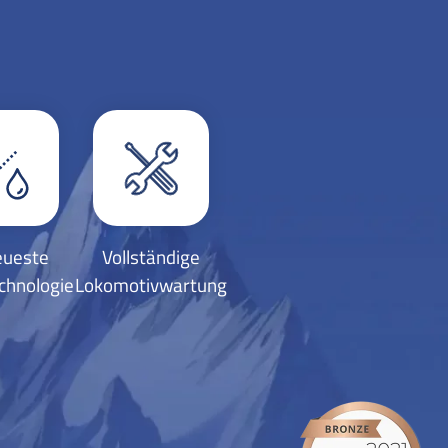
eueste
Vollständige
chnologie
Lokomotivwartung